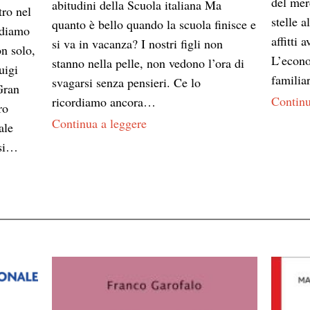
del mer
abitudini della Scuola italiana Ma
tro nel
stelle a
quanto è bello quando la scuola finisce e
ndiamo
affitti
si va in vacanza? I nostri figli non
n solo,
L’econo
stanno nella pelle, non vedono l’ora di
uigi
famili
svagarsi senza pensieri. Ce lo
Gran
Continu
ricordiamo ancora…
ro
Continua a leggere
ale
 si…