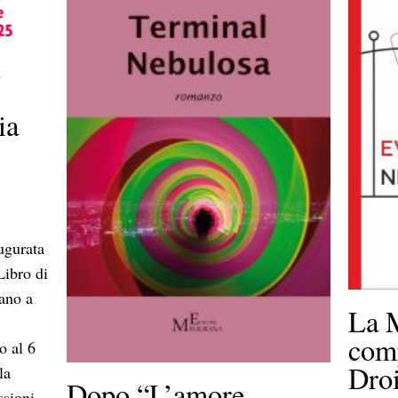
a
ia
augurata
Libro di
ano a
La 
e
comp
o al 6
Droi
la
Dopo “L’amore
ssioni