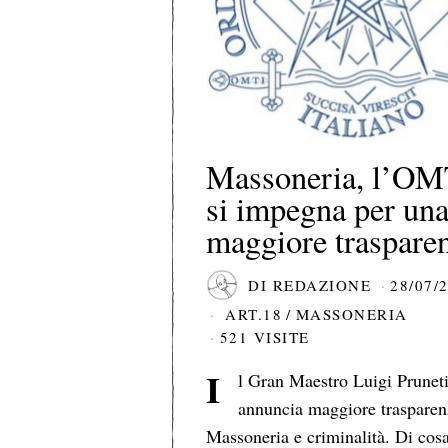
Massoneria, l’OM
si impegna per un
maggiore traspare
DI
REDAZIONE
28/07/
ART.18
/
MASSONERIA
521 VISITE
I
l Gran Maestro Luigi Prunet
annuncia maggiore trasparen
Massoneria e criminalità. Di cosa