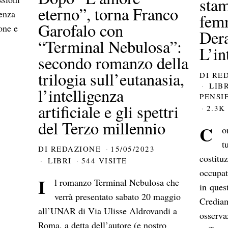
stam
eterno”, torna Franco
senza
fem
Garofalo con
one e
Der
“Terminal Nebulosa”:
L’in
secondo romanzo della
trilogia sull’eutanasia,
DI
RE
LIB
l’intelligenza
PENSI
artificiale e gli spettri
2.3K
del Terzo millennio
C
o
t
DI
REDAZIONE
15/05/2023
costituz
LIBRI
544 VISITE
occupat
I
l romanzo Terminal Nebulosa che
in quest
verrà presentato sabato 20 maggio
Crediam
all’UNAR di Via Ulisse Aldrovandi a
osserva
Roma, a detta dell’autore (e nostro