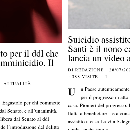
Suicidio assistit
Santi è il nono ca
to per il ddl che
lancia un video 
femminicidio. Il
DI
REDAZIONE
28/07/20
388 VISITE
ATTUALITÀ
U
n Paese autenticamente 
per il progresso in atto
. Ergastolo per chi commette
casa. Pionieri del progresso:
dal Senato, e all’unanimità.
Italia a beneficiare – e a conso
 libera dal Senato al ddl
assistito a casa La vita è deg
de l’introduzione del delitto
vuole, anche fino a…