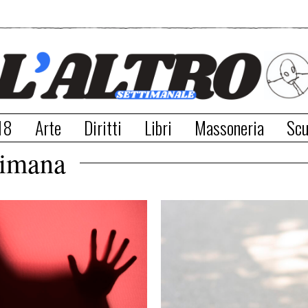
18
Arte
Diritti
Libri
Massoneria
Scu
ttimana