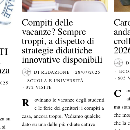
Compiti delle
Caro
vacanze? Sempre
anda
troppi, a dispetto di
crol
strategie didattiche
202
TI
innovative disponibili
a
D
nza
ECO
DI
REDAZIONE
28/07/2025
605 
SCUOLA E UNIVERSITÀ
2025
372 VISITE
C
o
R
a
ovinano le vacanze degli studenti
ma stan
e le ferie dei genitori: i compiti a
i
che mos
casa, ancora troppi. Vediamo qualche
za su
che la 
dato su una delle più odiate cattive
 si