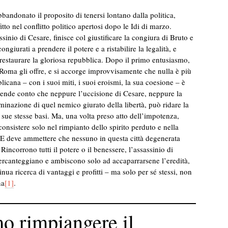
bbandonato il proposito di tenersi lontano dalla politica,
itto nel conflitto politico apertosi dopo le Idi di marzo.
inio di Cesare, finisce col giustificare la congiura di Bruto e
congiurati a prendere il potere e a ristabilire la legalità, e
 restaurare la gloriosa repubblica. Dopo il primo entusiasmo,
e Roma gli offre, e si accorge improvvisamente che nulla è più
cana – con i suoi miti, i suoi eroismi, la sua coesione – è
 rende conto che neppure l’uccisione di Cesare, neppure la
minazione di quel nemico giurato della libertà, può ridare la
 sue stesse basi. Ma, una volta preso atto dell’impotenza,
onsistere solo nel rimpianto dello spirito perduto e nella
 E deve ammettere che nessuno in questa città degenerata
Rincorrono tutti il potere o il benessere, l’assassinio di
e mercanteggiano e ambiscono solo ad accaparrarsene l’eredità,
ntinua ricerca di vantaggi e profitti – ma solo per sé stessi, non
na
[1]
.
o rimpiangere il