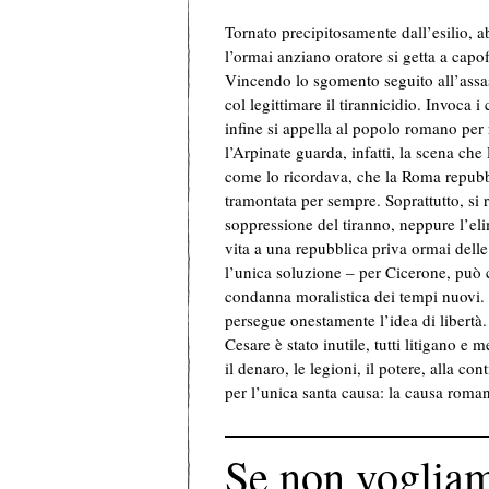
Tornato precipitosamente dall’esilio, a
l’ormai anziano oratore si getta a capof
Vincendo lo sgomento seguito all’assass
col legittimare il tirannicidio. Invoca i 
infine si appella al popolo romano per
l’Arpinate guarda, infatti, la scena ch
come lo ricordava, che la Roma repubbli
tramontata per sempre. Soprattutto, si
soppressione del tiranno, neppure l’eli
vita a una repubblica priva ormai delle
l’unica soluzione – per Cicerone, può c
condanna moralistica dei tempi nuovi.
persegue onestamente l’idea di libertà. 
Cesare è stato inutile, tutti litigano 
il denaro, le legioni, il potere, alla co
per l’unica santa causa: la causa roma
Se non vogliam