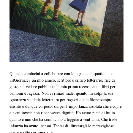
Quando cominciai a collaborare con le pagine del quotidiano
«ilGiornale» un mio amico, scrittore e critico letterario, rise di
gusto nel vedere pubblicata la mia prima recensione ai libri per
bambini e ragazzi. Non ci rimasi male, quanto mi colpì la sua
ignoranza sia della letteratura per ragazzi quale filone sempre
esistito e dunque corposo, sia per l’importanza assoluta che ricopre
e a cui invece non riconosceva dignità. Ho avuto pietà di lui in
quanto è uno che ha cominciato a leggere a vent’anni. Che triste
infanzia ha avuto, pensai. Tentai di illustrargli le meravigliose
opere scritte per ragazzi e…