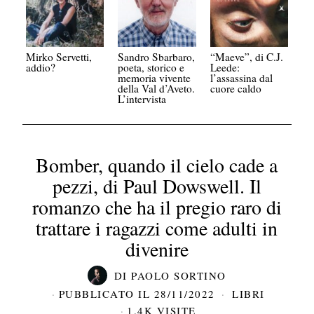
Mirko Servetti,
Sandro Sbarbaro,
“Maeve”, di C.J.
addio?
poeta, storico e
Leede:
memoria vivente
l’assassina dal
della Val d’Aveto.
cuore caldo
L’intervista
Bomber, quando il cielo cade a
pezzi, di Paul Dowswell. Il
romanzo che ha il pregio raro di
trattare i ragazzi come adulti in
divenire
DI
PAOLO SORTINO
PUBBLICATO IL
28/11/2022
LIBRI
1.4K VISITE