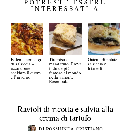
POTRESTE ESSERE
INTERESSATI A
Polenta con sugo
Tiramisù al
Gateau di patate,
di salsiccia –
mandarino. Prova
salsiccia e
ecco come
il dolce più
friarielli
scaldare il cuore
famoso al mondo
e l’inverno
nella variante
Rosmunda
Ravioli di ricotta e salvia alla
crema di tartufo
DI
ROSMUNDA CRISTIANO