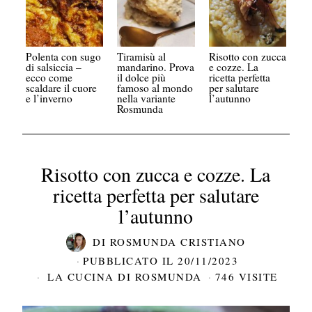
Polenta con sugo
Tiramisù al
Risotto con zucca
di salsiccia –
mandarino. Prova
e cozze. La
ecco come
il dolce più
ricetta perfetta
scaldare il cuore
famoso al mondo
per salutare
e l’inverno
nella variante
l’autunno
Rosmunda
Risotto con zucca e cozze. La
ricetta perfetta per salutare
l’autunno
DI
ROSMUNDA CRISTIANO
PUBBLICATO IL
20/11/2023
LA CUCINA DI ROSMUNDA
746 VISITE