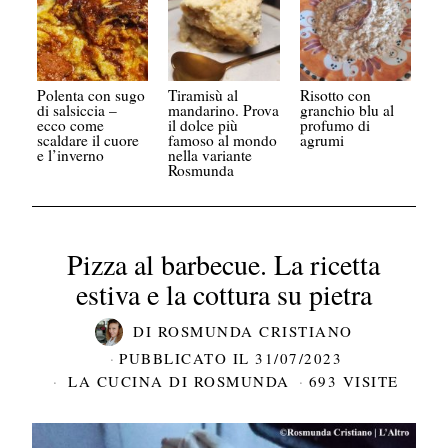
Polenta con sugo
Tiramisù al
Risotto con
di salsiccia –
mandarino. Prova
granchio blu al
ecco come
il dolce più
profumo di
scaldare il cuore
famoso al mondo
agrumi
e l’inverno
nella variante
Rosmunda
Pizza al barbecue. La ricetta
estiva e la cottura su pietra
DI
ROSMUNDA CRISTIANO
PUBBLICATO IL
31/07/2023
LA CUCINA DI ROSMUNDA
693 VISITE