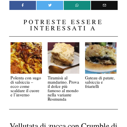
POTRESTE ESSERE
INTERESSATI A
Polenta con sugo
Tiramisù al
Gateau di patate,
di salsiccia –
mandarino. Prova
salsiccia e
ecco come
il dolce più
friarielli
scaldare il cuore
famoso al mondo
e l’inverno
nella variante
Rosmunda
Vellutata di zucca con Crumble di