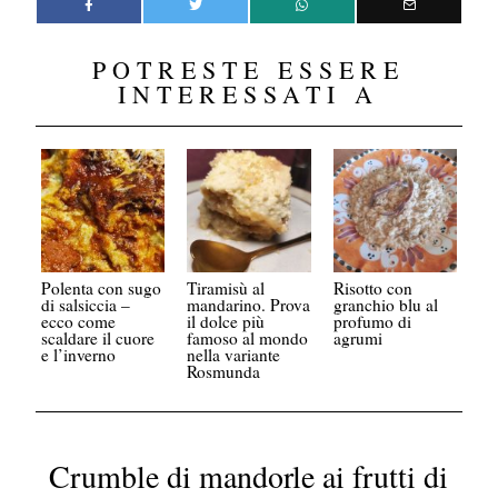
POTRESTE ESSERE
INTERESSATI A
Polenta con sugo
Tiramisù al
Risotto con
di salsiccia –
mandarino. Prova
granchio blu al
ecco come
il dolce più
profumo di
scaldare il cuore
famoso al mondo
agrumi
e l’inverno
nella variante
Rosmunda
Crumble di mandorle ai frutti di