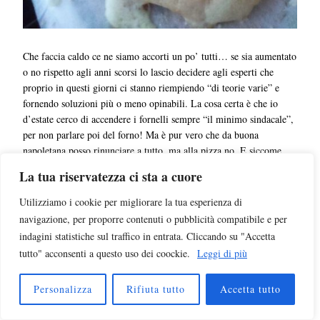
Che faccia caldo ce ne siamo accorti un po’ tutti… se sia aumentato
o no rispetto agli anni scorsi lo lascio decidere agli esperti che
proprio in questi giorni ci stanno riempiendo “di teorie varie” e
fornendo soluzioni più o meno opinabili. La cosa certa è che io
d’estate cerco di accendere i fornelli sempre “il minimo sindacale”,
per non parlare poi del forno! Ma è pur vero che da buona
napoletana posso rinunciare a tutto, ma alla pizza no. E siccome
dopo ventidue anni di onorato servizio, anche il forno mi ha
La tua riservatezza ci sta a cuore
abbandonato, ho deciso di cimentarmi nella realizzazione…
Utilizziamo i cookie per migliorare la tua esperienza di
CONTINUA A LEGGERE
navigazione, per proporre contenuti o pubblicità compatibile e per
indagini statistiche sul traffico in entrata. Cliccando su "Accetta
tutto" acconsenti a questo uso dei coockie.
Leggi di più
Personalizza
Rifiuta tutto
Accetta tutto
POTRESTE ESSERE
INTERESSATI A