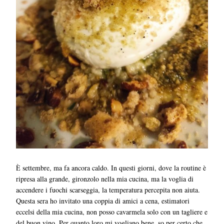
È settembre, ma fa ancora caldo. In questi giorni, dove la routine è
ripresa alla grande, gironzolo nella mia cucina, ma la voglia di
accendere i fuochi scarseggia, la temperatura percepita non aiuta.
Questa sera ho invitato una coppia di amici a cena, estimatori
eccelsi della mia cucina, non posso cavarmela solo con un tagliere e
del buon vino. Per quanto loro mi vogliano bene, so per certo che