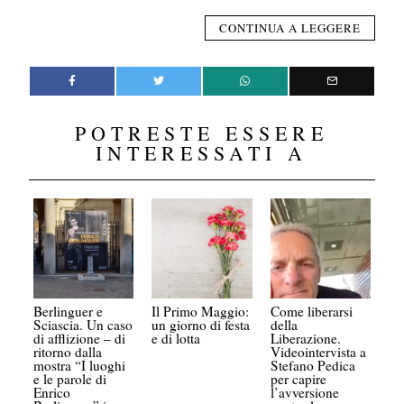
CONTINUA A LEGGERE
POTRESTE ESSERE
INTERESSATI A
Berlinguer e
Il Primo Maggio:
Come liberarsi
Sciascia. Un caso
un giorno di festa
della
di afflizione – di
e di lotta
Liberazione.
ritorno dalla
Videointervista a
mostra “I luoghi
Stefano Pedica
e le parole di
per capire
Enrico
l’avversione