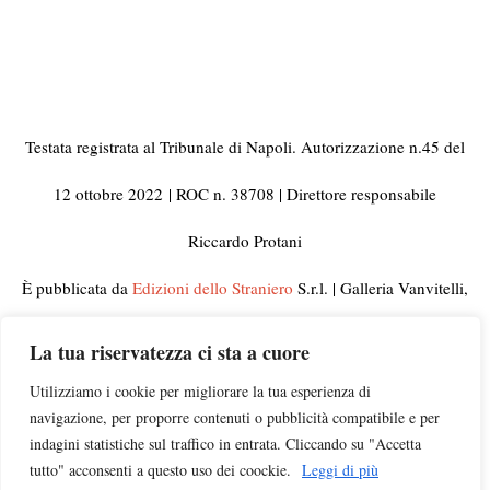
Testata registrata al Tribunale di Napoli. Autorizzazione n.45 del
12 ottobre 2022
| ROC n. 38708 | Direttore responsabile
Riccardo Protani
È pubblicata da
Edizioni dello Straniero
S.r.l. | Galleria Vanvitelli,
33 80129 Napoli | C.F. e Partita IVA 10092441210
La tua riservatezza ci sta a cuore
© 2023 Tutti i diritti riservati | Per informazioni, rettifiche,
Utilizziamo i cookie per migliorare la tua esperienza di
navigazione, per proporre contenuti o pubblicità compatibile e per
segnalazioni e pubblicità visitate la pagina
Contatti
indagini statistiche sul traffico in entrata. Cliccando su "Accetta
tutto" acconsenti a questo uso dei coockie.
Leggi di più
Campagna di ascolto
insegnanti |
Chi siamo
|
Privacy
|