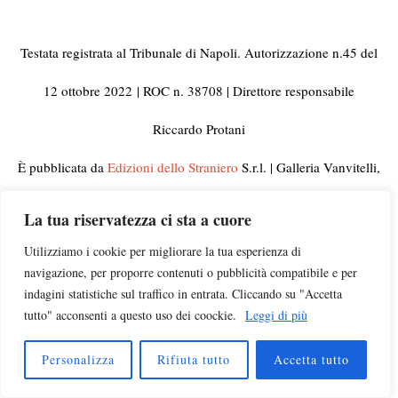
Testata registrata al Tribunale di Napoli. Autorizzazione n.45 del
12 ottobre 2022
| ROC n. 38708 | Direttore responsabile
Riccardo Protani
È pubblicata da
Edizioni dello Straniero
S.r.l. | Galleria Vanvitelli,
33 80129 Napoli | C.F. e Partita IVA 10092441210
La tua riservatezza ci sta a cuore
© 2023 Tutti i diritti riservati | Per informazioni, rettifiche,
Utilizziamo i cookie per migliorare la tua esperienza di
navigazione, per proporre contenuti o pubblicità compatibile e per
segnalazioni e pubblicità visitate la pagina
Contatti
indagini statistiche sul traffico in entrata. Cliccando su "Accetta
tutto" acconsenti a questo uso dei coockie.
Leggi di più
Campagna di ascolto
insegnanti |
Chi siamo
|
Privacy
|
Disclaimer
|
Newsletter
Personalizza
Rifiuta tutto
Accetta tutto