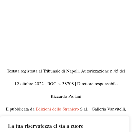
Testata registrata al Tribunale di Napoli. Autorizzazione n.45 del
12 ottobre 2022
| ROC n. 38708 | Direttore responsabile
Riccardo Protani
È pubblicata da
Edizioni dello Straniero
S.r.l. | Galleria Vanvitelli,
33 80129 Napoli | C.F. e Partita IVA 10092441210
La tua riservatezza ci sta a cuore