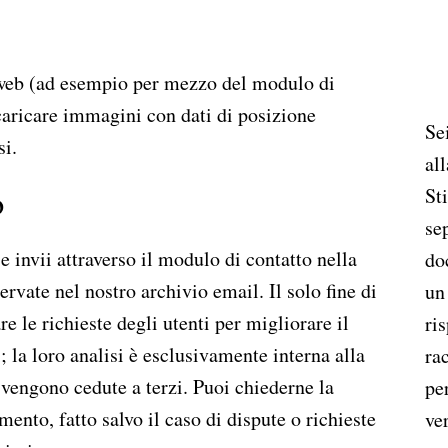
 web (ad esempio per mezzo del modulo di
 caricare immagini con dati di posizione
Se
si.
al
o
St
sep
e invii attraverso il modulo di contatto nella
doc
vate nel nostro archivio email. Il solo fine di
un
are le richieste degli utenti per migliorare il
ri
i; la loro analisi è esclusivamente interna alla
ra
 vengono cedute a terzi. Puoi chiederne la
pe
ento, fatto salvo il caso di dispute o richieste
ver