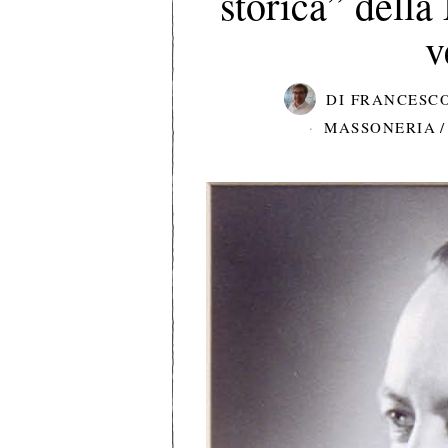
storica” della
v
DI
FRANCESCO
MASSONERIA
/