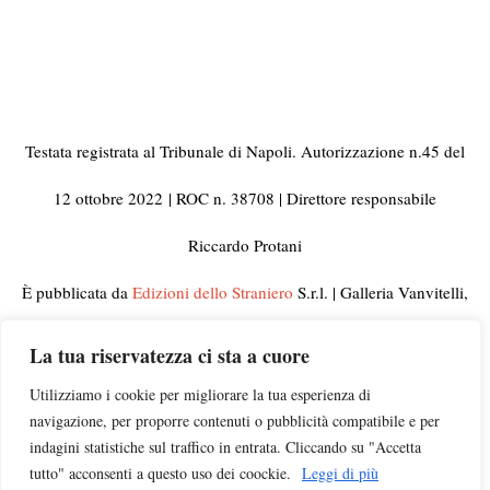
Testata registrata al Tribunale di Napoli. Autorizzazione n.45 del
12 ottobre 2022
| ROC n. 38708 | Direttore responsabile
Riccardo Protani
È pubblicata da
Edizioni dello Straniero
S.r.l. | Galleria Vanvitelli,
33 80129 Napoli | C.F. e Partita IVA 10092441210
La tua riservatezza ci sta a cuore
© 2023 Tutti i diritti riservati | Per informazioni, rettifiche,
Utilizziamo i cookie per migliorare la tua esperienza di
navigazione, per proporre contenuti o pubblicità compatibile e per
segnalazioni e pubblicità visitate la pagina
Contatti
indagini statistiche sul traffico in entrata. Cliccando su "Accetta
tutto" acconsenti a questo uso dei coockie.
Leggi di più
Campagna di ascolto
insegnanti |
Chi siamo
|
Privacy
|