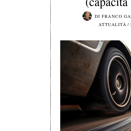
(capacità
DI
FRANCO G
ATTUALITÀ
/