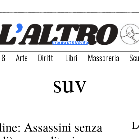
18
Arte
Diritti
Libri
Massoneria
Scu
suv
L
ine: Assassini senza