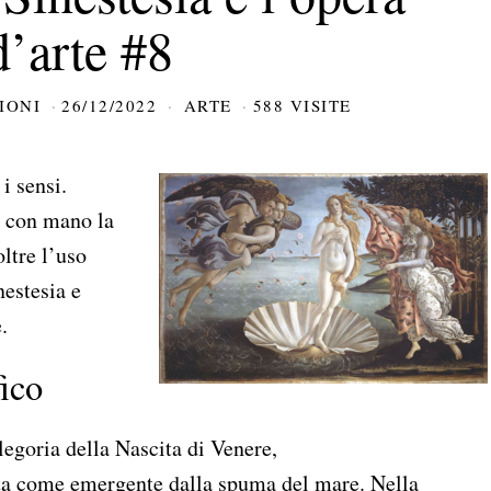
d’arte #8
IONI
26/12/2022
ARTE
588 VISITE
i sensi.
o con mano la
ltre l’uso
nestesia e
.
ico
llegoria della Nascita di Venere,
ta come emergente dalla spuma del mare. Nella