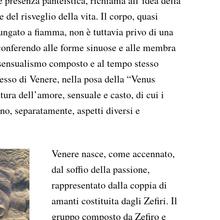
 presenza panteistica, richiama all’idea della
e del risveglio della vita. Il corpo, quasi
lungato a fiamma, non è tuttavia privo di una
, conferendo alle forme sinuose e alle membra
 sensualismo composto e al tempo stesso
esso di Venere, nella posa della “Venus
ura dell’amore, sensuale e casto, di cui i
no, separatamente, aspetti diversi e
Venere nasce, come accennato,
dal soffio della passione,
rappresentato dalla coppia di
amanti costituita dagli Zefiri. Il
gruppo composto da Zefiro e