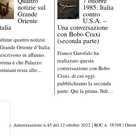
Quattro
7 ottobre
notizie sul
1985: Italia
Grande
contro
Oriente
U.S.A. –
talia
Una conversazione
con Bobo Craxi
ultime quattro notizie
(seconda parte)
 Grande Oriente d’Italia
Franco Garofalo ha
descrivono in affanno.
realizzato questa
prima è che Palazzo
conversazione con Bobo
stiniani resta allo…
Craxi, di cui oggi
pubblichiamo la seconda
parte. Qui la prima. Ndr…
i Napoli. Autorizzazione n.45 del 12 ottobre 2022
| ROC n. 38708 | Dirett