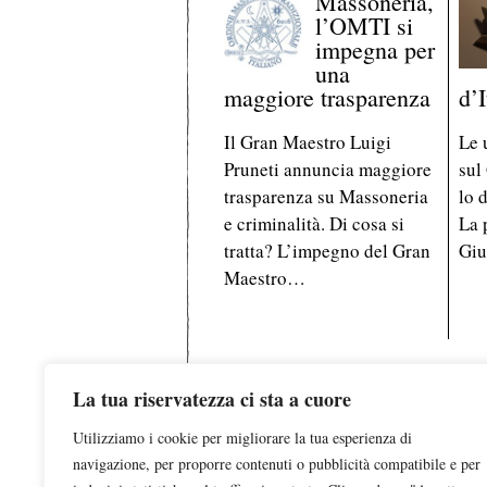
Massoneria,
l’OMTI si
impegna per
una
maggiore trasparenza
d’I
Il Gran Maestro Luigi
Le 
Pruneti annuncia maggiore
sul
trasparenza su Massoneria
lo 
e criminalità. Di cosa si
La 
tratta? L’impegno del Gran
Giu
Maestro…
La tua riservatezza ci sta a cuore
Utilizziamo i cookie per migliorare la tua esperienza di
Testata registrata al Tribunale d
navigazione, per proporre contenuti o pubblicità compatibile e per