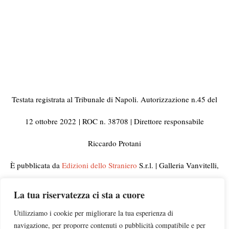
Testata registrata al Tribunale di Napoli. Autorizzazione n.45 del
12 ottobre 2022
| ROC n. 38708 | Direttore responsabile
Riccardo Protani
È pubblicata da
Edizioni dello Straniero
S.r.l. | Galleria Vanvitelli,
33 80129 Napoli | C.F. e Partita IVA 10092441210
La tua riservatezza ci sta a cuore
© 2023 Tutti i diritti riservati | Per informazioni, rettifiche,
Utilizziamo i cookie per migliorare la tua esperienza di
navigazione, per proporre contenuti o pubblicità compatibile e per