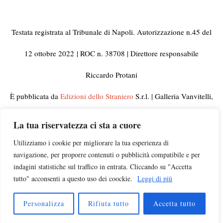
Testata registrata al Tribunale di Napoli. Autorizzazione n.45 del
12 ottobre 2022
| ROC n. 38708 | Direttore responsabile
Riccardo Protani
È pubblicata da
Edizioni dello Straniero
S.r.l. | Galleria Vanvitelli,
33 80129 Napoli | C.F. e Partita IVA 10092441210
La tua riservatezza ci sta a cuore
© 2023 Tutti i diritti riservati | Per informazioni, rettifiche,
Utilizziamo i cookie per migliorare la tua esperienza di
navigazione, per proporre contenuti o pubblicità compatibile e per
segnalazioni e pubblicità visitate la pagina
Contatti
indagini statistiche sul traffico in entrata. Cliccando su "Accetta
tutto" acconsenti a questo uso dei coockie.
Leggi di più
Campagna di ascolto
insegnanti |
Chi siamo
|
Privacy
|
Disclaimer
|
Newsletter
Personalizza
Rifiuta tutto
Accetta tutto