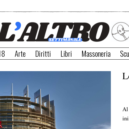
18
Arte
Diritti
Libri
Massoneria
Scu
L
Al
ini