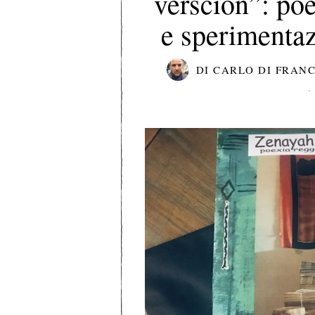
verscion”: poe
e sperimentaz
DI
CARLO DI FRAN