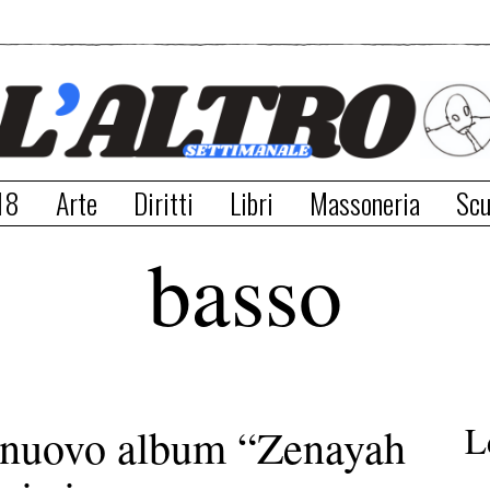
18
Arte
Diritti
Libri
Massoneria
Scu
basso
L
l nuovo album “Zenayah