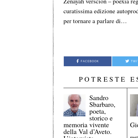
Zenayah verscion – poexia reg
curatissima edizione autoprod
per tornare a parlare di…
FACEBOOK
TWI
POTRESTE E
Sandro
Sbarbaro,
poeta,
storico e
memoria vivente
Gi
della Val d’Aveto.
met