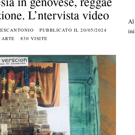
sia in genovese, reggae
ione. L’ntervista video
Al
CESCANTONIO
PUBBLICATO IL
20/05/2024
ini
ARTE
830 VISITE