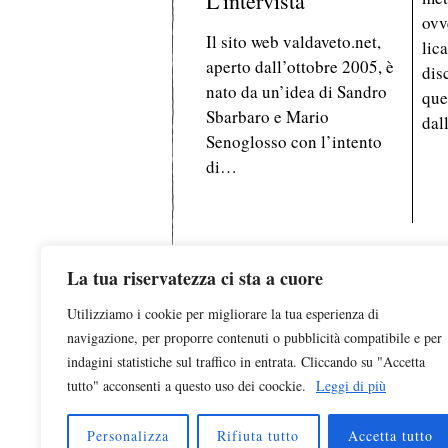
L’intervista
ovv
Il sito web valdaveto.net,
lic
aperto dall’ottobre 2005, è
dis
nato da un’idea di Sandro
que
Sbarbaro e Mario
dal
Senoglosso con l’intento
di…
La tua riservatezza ci sta a cuore
Utilizziamo i cookie per migliorare la tua esperienza di
Testata registrata al Tribunale d
navigazione, per proporre contenuti o pubblicità compatibile e per
indagini statistiche sul traffico in entrata. Cliccando su "Accetta
È pubblicata da
Edizio
tutto" acconsenti a questo uso dei coockie.
Leggi di più
© 2023 Tutti i dirit
Personalizza
Rifiuta tutto
Accetta tutto