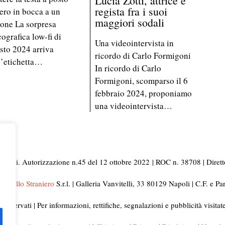
Lucia Zotti, attrice e
regista fra i suoi
ero in bocca a un
maggiori sodali
aone La sorpresa
cografica low-fi di
Una videointervista in
sto 2024 arriva
ricordo di Carlo Formigoni
l’etichetta…
In ricordo di Carlo
Formigoni, scomparso il 6
febbraio 2024, proponiamo
una videointervista…
i Napoli. Autorizzazione n.45 del 12 ottobre 2022
| ROC n. 38708 | Dirett
ni dello Straniero
S.r.l. | Galleria Vanvitelli, 33 80129 Napoli | C.F. e 
ti riservati | Per informazioni, rettifiche, segnalazioni e pubblicità visita