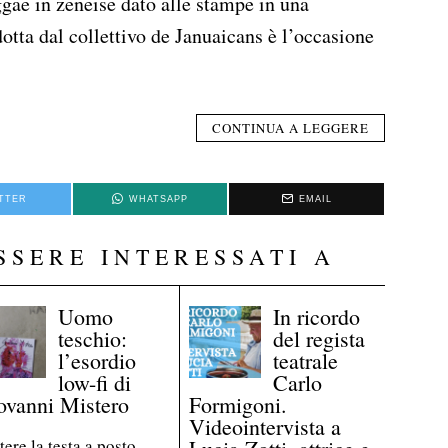
gae in zeneise dato alle stampe in una
otta dal collettivo de Januaicans è l’occasione
CONTINUA A LEGGERE
TTER
WHATSAPP
EMAIL
SSERE INTERESSATI A
Uomo
In ricordo
teschio:
del regista
l’esordio
teatrale
low-fi di
Carlo
ovanni Mistero
Formigoni.
Videointervista a
tere la testa a posto