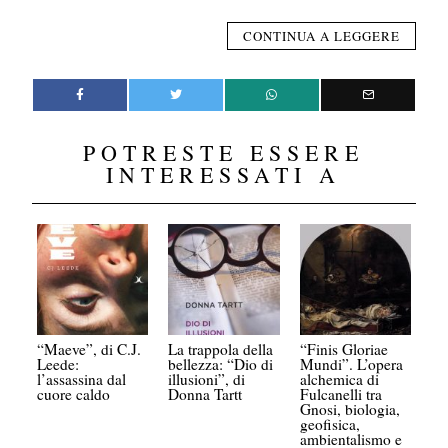
CONTINUA A LEGGERE
POTRESTE ESSERE
INTERESSATI A
“Maeve”, di C.J.
La trappola della
“Finis Gloriae
Leede:
bellezza: “Dio di
Mundi”. L’opera
l’assassina dal
illusioni”, di
alchemica di
cuore caldo
Donna Tartt
Fulcanelli tra
Gnosi, biologia,
geofisica,
ambientalismo e