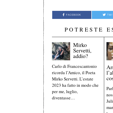
FACEBOOK
TWI
POTRESTE E
Mirko
Servetti,
addio?
Carlo di Francescantonio
Ar
l’a
ricorda l’Amico, il Poeta
co
Mirko Servetti. L’estate
2023 ha fatto in modo che
Par
per me, luglio,
nos
diventasse…
Jul
mar