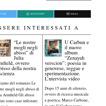
TTER
WHATSAPP
EMAIL
SSERE INTERESSATI A
“Le nostre
U Carbun e
mogli negli
il nuovo
abissi” di
album
Julia
“Zenayah
mfield, ovvero
verscion”: poesia in
bisso della nostra
genovese, reggae e
scienza
sperimentazione.
L’ntervista video
liamo del romanzo Le
Dopo 15 anni di silenzio,
tre mogli negli abissi di
ovvero di ricerca musicale
ia Armfield Gli abissi
e poetica, Marco Carbone,
ini sono case infestate:
in arte U Carbun torna