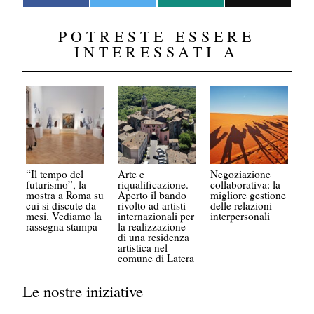
POTRESTE ESSERE
INTERESSATI A
“Il tempo del
Arte e
Negoziazione
futurismo”, la
riqualificazione.
collaborativa: la
mostra a Roma su
Aperto il bando
migliore gestione
cui si discute da
rivolto ad artisti
delle relazioni
mesi. Vediamo la
internazionali per
interpersonali
rassegna stampa
la realizzazione
di una residenza
artistica nel
comune di Latera
Le nostre iniziative