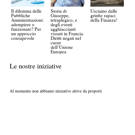
Il dilemma delle
Storia di
Usciamo dalle
Pubbliche
Giuseppe,
grinfie rapaci
Amministrazioni:
tetraplegico, e
della Finanza!
adempiere o
degli eventi
funzionare? Per
agghiaccianti
un approccio
vissuti in Francia.
consapevole
Diritti negati nel
cuore
dell’Unione
Europea
Le nostre iniziative
Al momento non abbiamo iniziative attive da proporti