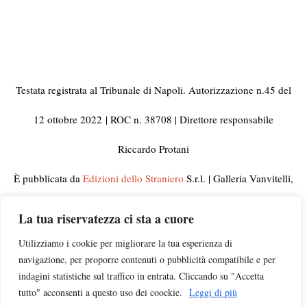
Testata registrata al Tribunale di Napoli. Autorizzazione n.45 del
12 ottobre 2022
| ROC n. 38708 | Direttore responsabile
Riccardo Protani
È pubblicata da
Edizioni dello Straniero
S.r.l. | Galleria Vanvitelli,
33 80129 Napoli | C.F. e Partita IVA 10092441210
La tua riservatezza ci sta a cuore
© 2023 Tutti i diritti riservati | Per informazioni, rettifiche,
Utilizziamo i cookie per migliorare la tua esperienza di
navigazione, per proporre contenuti o pubblicità compatibile e per
segnalazioni e pubblicità visitate la pagina
Contatti
indagini statistiche sul traffico in entrata. Cliccando su "Accetta
tutto" acconsenti a questo uso dei coockie.
Leggi di più
Campagna di ascolto
insegnanti |
Chi siamo
|
Privacy
|