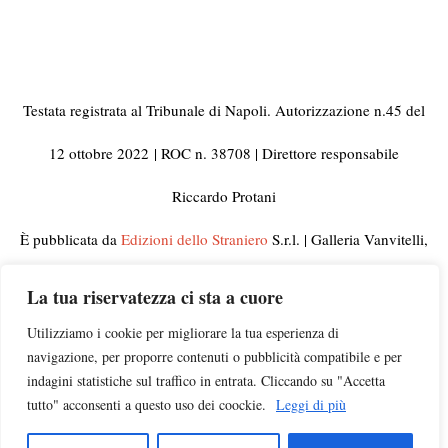
Testata registrata al Tribunale di Napoli. Autorizzazione n.45 del
12 ottobre 2022
| ROC n. 38708 | Direttore responsabile
Riccardo Protani
È pubblicata da
Edizioni dello Straniero
S.r.l. | Galleria Vanvitelli,
33 80129 Napoli | C.F. e Partita IVA 10092441210
La tua riservatezza ci sta a cuore
© 2023 Tutti i diritti riservati | Per informazioni, rettifiche,
Utilizziamo i cookie per migliorare la tua esperienza di
navigazione, per proporre contenuti o pubblicità compatibile e per
segnalazioni e pubblicità visitate la pagina
Contatti
indagini statistiche sul traffico in entrata. Cliccando su "Accetta
tutto" acconsenti a questo uso dei coockie.
Leggi di più
Campagna di ascolto
insegnanti |
Chi siamo
|
Privacy
|