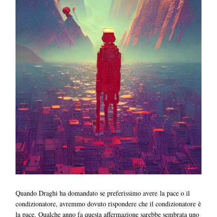
Quando Draghi ha domandato se preferissimo avere la pace o il
condizionatore, avremmo dovuto rispondere che il condizionatore è
la pace. Qualche anno fa questa affermazione sarebbe sembrata uno