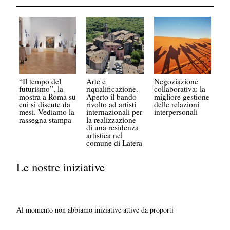
“Il tempo del
Arte e
Negoziazione
futurismo”, la
riqualificazione.
collaborativa: la
mostra a Roma su
Aperto il bando
migliore gestione
cui si discute da
rivolto ad artisti
delle relazioni
mesi. Vediamo la
internazionali per
interpersonali
rassegna stampa
la realizzazione
di una residenza
artistica nel
comune di Latera
Le nostre iniziative
Al momento non abbiamo iniziative attive da proporti