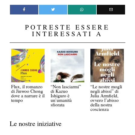
POTRESTE ESSERE
INTERESSATI A
Flux, il romanzo
“Non lasciarmi”
“Le nostre mogli
di Jinwoo Chong
di Kazuo
negli abissi” di
dove a narrare è il
Ishiguro è
Julia Armfield,
tempo
un’umanità
ovvero l’abisso
sfiorata
della nostra
coscienza
Le nostre iniziative