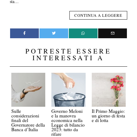
sta…
CONTINUA A LEGGERE
POTRESTE ESSERE
INTERESSATI A
Sulle
Governo Meloni
Il Primo Maggio:
considerazioni
e la manovra
un giorno di festa
finali del
economica nella
e di lotta
Governatore della
Legge di bilancio
Banca d’Italia
2023: tutto da
rifare