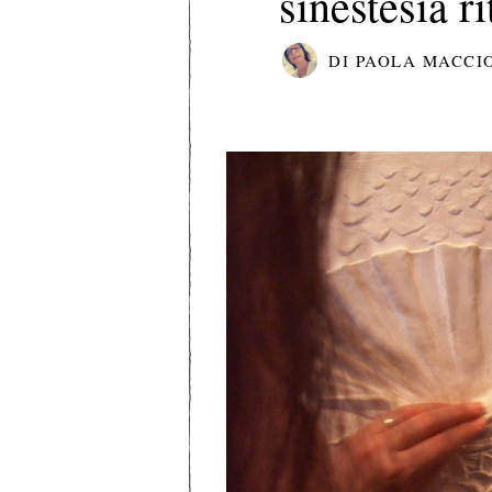
sinestesia ri
DI
PAOLA MACCI