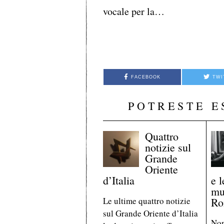
vocale per la…
FACEBOOK
TWI
POTRESTE E
Quattro
notizie sul
Grande
Oriente
d’Italia
e l
mu
Le ultime quattro notizie
Ro
sul Grande Oriente d’Italia
Non