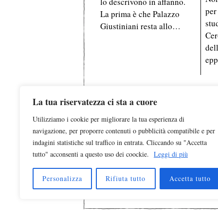
lo descrivono in affanno.
per
La prima è che Palazzo
stu
Giustiniani resta allo…
Cer
del
epp
La tua riservatezza ci sta a cuore
Utilizziamo i cookie per migliorare la tua esperienza di
Testata registrata al Tribunale d
navigazione, per proporre contenuti o pubblicità compatibile e per
indagini statistiche sul traffico in entrata. Cliccando su "Accetta
È pubblicata da
Edizio
tutto" acconsenti a questo uso dei coockie.
Leggi di più
© 2023 Tutti i dirit
Personalizza
Rifiuta tutto
Accetta tutto
Ca