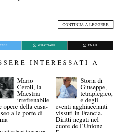
CONTINUA A LEGGERE
TTER
WHATSAPP
EMAIL
SSERE INTERESSATI A
Mario
Storia di
Ceroli, la
Giuseppe,
Maestria
tetraplegico,
irrefrenabile
e degli
e opere della casa-
eventi agghiaccianti
seo alle porte di
vissuti in Francia.
ma
Diritti negati nel
cuore dell’Unione
 criticatemi troppo se,