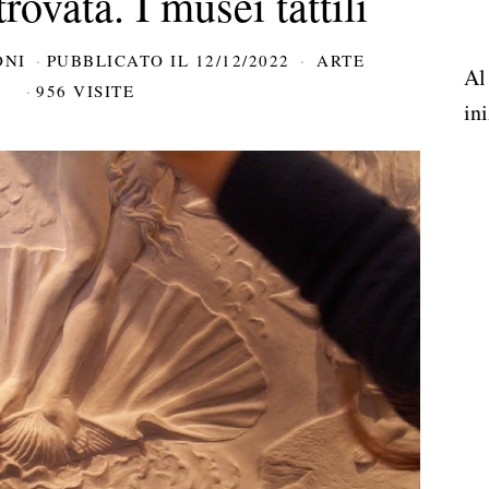
trovata. I musei tattili
ONI
PUBBLICATO IL
12/12/2022
ARTE
Al
956 VISITE
ini