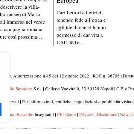
Europea
 descrivere la villa-
Cari Lettori e Lettrici,
dio-museo di Mario
tenendo fede all’etica e
oli immersa nel verde
agli ideali che ci hanno
la campagna romana
permesso di dar vita a
ure così prossima…
L’ALTRO e…
i Napoli. Autorizzazione n.45 del 12 ottobre 2022
| ROC n. 38708 | Dirett
ni dello Straniero
S.r.l. | Galleria Vanvitelli, 33 80129 Napoli | C.F. e 
ti riservati | Per informazioni, rettifiche, segnalazioni e pubblicità visita
mpagna di ascolto
insegnanti |
Chi siamo
|
Privacy
|
Disclaimer
|
Newslet