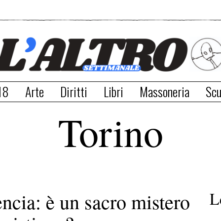
18
Arte
Diritti
Libri
Massoneria
Scu
Torino
L
encia: è un sacro mistero