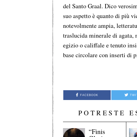
del Santo Graal. Dico verosim
suo aspetto è quanto di più v
notevolmente ampia, letteratu
traslucida minerale di agata, 
egizio o califfale e tenuto in
base circolare con inserti di 
FACEBOOK
TWI
POTRESTE E
“Finis