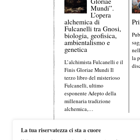
Gloriae
Mundi”.
L’opera
alchemica di
Pr
Fulcanelli tra Gnosi,
biologia, geofisica,
Pub
ambientalismo e
sag
genetica
nel
la p
L’alchimista Fulcanelli e il
dis
Finis Gloriae Mundi Il
terzo libro del misterioso
Fulcanelli, ultimo
esponente Adepto della
millenaria tradizione
alchemica,…
La tua riservatezza ci sta a cuore