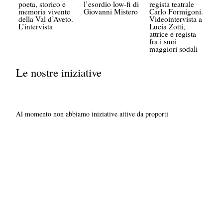
poeta, storico e
l’esordio low-fi di
regista teatrale
memoria vivente
Giovanni Mistero
Carlo Formigoni.
della Val d’Aveto.
Videointervista a
L’intervista
Lucia Zotti,
attrice e regista
fra i suoi
maggiori sodali
Le nostre iniziative
Al momento non abbiamo iniziative attive da proporti