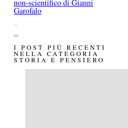
non-scientifico di Gianni
Garofalo
…
I POST PIÙ RECENTI
NELLA CATEGORIA
STORIA E PENSIERO