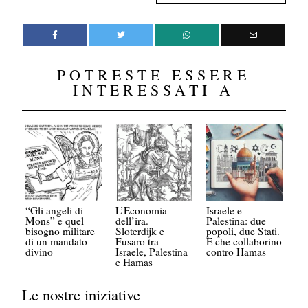
POTRESTE ESSERE
INTERESSATI A
“Gli angeli di
L’Economia
Israele e
Mons” e quel
dell’ira.
Palestina: due
bisogno militare
Sloterdijk e
popoli, due Stati.
di un mandato
Fusaro tra
E che collaborino
divino
Israele, Palestina
contro Hamas
e Hamas
Le nostre iniziative