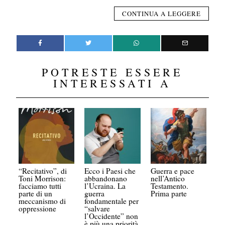
CONTINUA A LEGGERE
POTRESTE ESSERE
INTERESSATI A
“Recitativo”, di
Ecco i Paesi che
Guerra e pace
Toni Morrison:
abbandonano
nell’Antico
facciamo tutti
l’Ucraina. La
Testamento.
parte di un
guerra
Prima parte
meccanismo di
fondamentale per
oppressione
“salvare
l’Occidente” non
è più una priorità