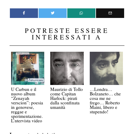
POTRESTE ESSERE
INTERESSATI A
U Carbun e il
Maurizio di Tollo
…Londra…
nuovo album
come Capitan
Bolzaneto… che
“Zenayah
Harlock: pirati
cosa me ne
verscion”: poesia
dalla sconfinata
frego… Roberto
in genovese,
umanità
Maini, libero e
reggae e
stupendo!
sperimentazione.
L’ntervista video