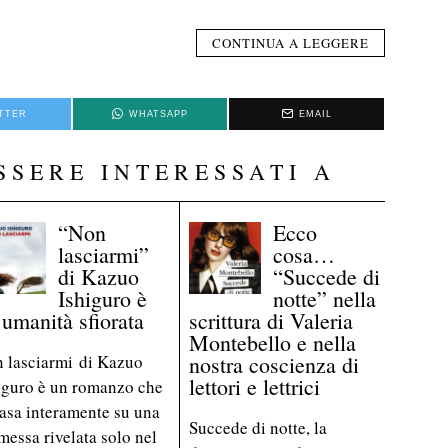
CONTINUA A LEGGERE
TTER
WHATSAPP
EMAIL
SSERE INTERESSATI A
“Non
Ecco
lasciarmi”
cosa…
di Kazuo
“Succede di
Ishiguro è
notte” nella
’umanità sfiorata
scrittura di Valeria
Montebello e nella
 lasciarmi di Kazuo
nostra coscienza di
lettori e lettrici
iguro è un romanzo che
basa interamente su una
Succede di notte, la
messa rivelata solo nel