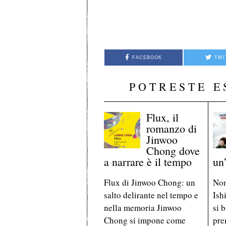
FACEBOOK
TWI
POTRESTE E
Flux, il
romanzo di
Jinwoo
Chong dove
a narrare è il tempo
un
Flux di Jinwoo Chong: un
Non
salto delirante nel tempo e
Ish
nella memoria Jinwoo
si 
Chong si impone come
pre