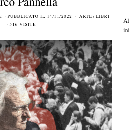
co Pannella
E
PUBBLICATO IL
14/11/2022
ARTE
/
LIBRI
Al
516 VISITE
ini