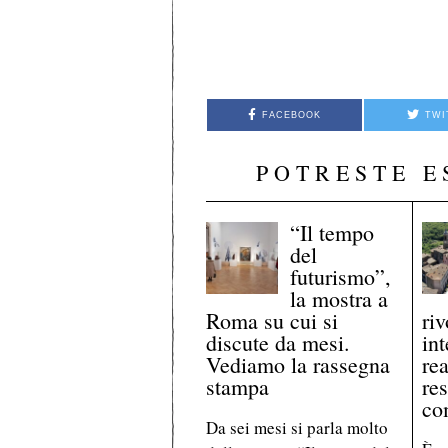
FACEBOOK
TWI
POTRESTE E
“Il tempo
del
futurismo”,
la mostra a
Roma su cui si
riv
discute da mesi.
int
Vediamo la rassegna
re
stampa
res
co
Da sei mesi si parla molto