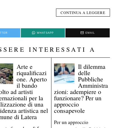
CONTINUA A LEGGERE
TTER
WHATSAPP
EMAIL
SSERE INTERESSATI A
Arte e
Il dilemma
riqualificazi
delle
one. Aperto
Pubbliche
il bando
Amministra
olto ad artisti
zioni: adempiere o
ernazionali per la
funzionare? Per un
alizzazione di una
approccio
idenza artistica nel
consapevole
mune di Latera
Per un approccio