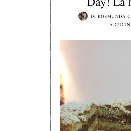
Day! La N
DI
ROSMUNDA C
LA CUCI