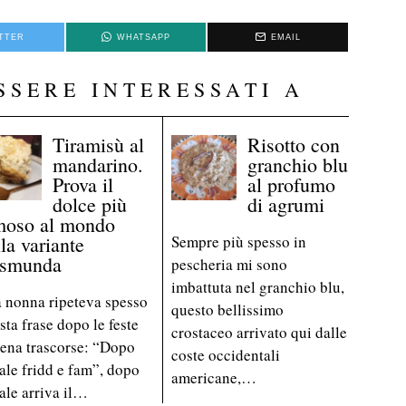
TTER
WHATSAPP
EMAIL
SSERE INTERESSATI A
Tiramisù al
Risotto con
mandarino.
granchio blu
Prova il
al profumo
dolce più
di agrumi
moso al mondo
la variante
Sempre più spesso in
smunda
pescheria mi sono
imbattuta nel granchio blu,
 nonna ripeteva spesso
questo bellissimo
sta frase dopo le feste
crostaceo arrivato qui dalle
ena trascorse: “Dopo
coste occidentali
ale fridd e fam”, dopo
americane,…
ale arriva il…