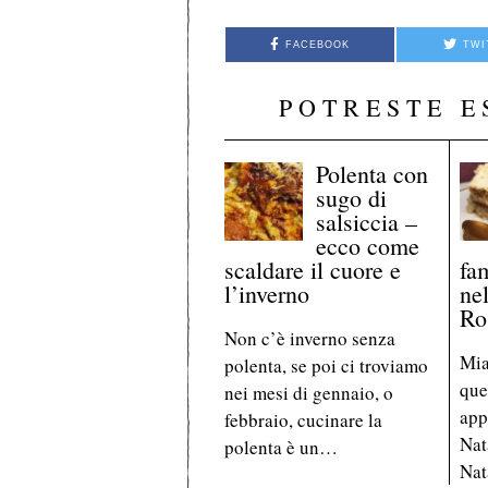
FACEBOOK
TWI
POTRESTE E
Polenta con
sugo di
salsiccia –
ecco come
scaldare il cuore e
fa
l’inverno
nel
Ro
Non c’è inverno senza
Mia
polenta, se poi ci troviamo
que
nei mesi di gennaio, o
app
febbraio, cucinare la
Nat
polenta è un…
Nat