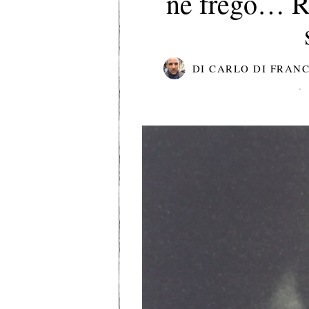
ne frego… Ro
DI
CARLO DI FRAN