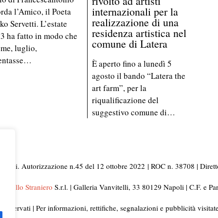
rivolto ad artisti
internazionali per la
orda l’Amico, il Poeta
realizzazione di una
ko Servetti. L’estate
residenza artistica nel
3 ha fatto in modo che
comune di Latera
 me, luglio,
entasse…
È aperto fino a lunedì 5
agosto il bando “Latera the
art farm”, per la
riqualificazione del
suggestivo comune di…
i Napoli. Autorizzazione n.45 del 12 ottobre 2022
| ROC n. 38708 | Dirett
ni dello Straniero
S.r.l. | Galleria Vanvitelli, 33 80129 Napoli | C.F. e 
ti riservati | Per informazioni, rettifiche, segnalazioni e pubblicità visita