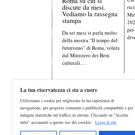
Roma su cui si
discute da mesi.
ric
Vediamo la rassegna
Mir
stampa
202
per
Da sei mesi si parla molto
div
della mostra “Il tempo del
futurismo” di Roma, voluta
dal Ministero dei Beni
culturali.…
La tua riservatezza ci sta a cuore
Utilizziamo i cookie per migliorare la tua esperienza di
Testata registrata al Tribunale d
navigazione, per proporre contenuti o pubblicità compatibile e per
indagini statistiche sul traffico in entrata. Cliccando su "Accetta
È pubblicata da
Edizio
tutto" acconsenti a questo uso dei coockie.
Leggi di più
© 2023 Tutti i dirit