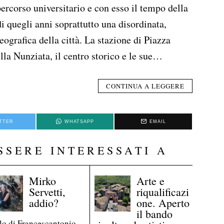
 percorso universitario e con esso il tempo della
i quegli anni soprattutto una disordinata,
ografica della città. La stazione di Piazza
lla Nunziata, il centro storico e le sue…
CONTINUA A LEGGERE
TTER
WHATSAPP
EMAIL
SSERE INTERESSATI A
Mirko
Arte e
Servetti,
riqualificazi
addio?
one. Aperto
il bando
lo di Francescantonio