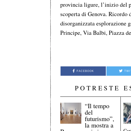
provincia ligure, l’inizio del
scoperta di Genova. Ricordo d
disorganizzata esplorazione ge
Principe, Via Balbi, Piazza de
FACEBOOK
TWI
POTRESTE E
“Il tempo
del
futurismo”,
la mostra a
Car