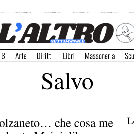
18
Arte
Diritti
Libri
Massoneria
Scu
Salvo
L
lzaneto… che cosa me