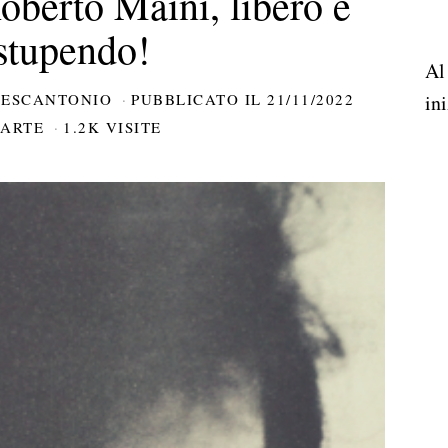
berto Maini, libero e
stupendo!
Al
CESCANTONIO
PUBBLICATO IL
21/11/2022
ini
ARTE
1.2K VISITE