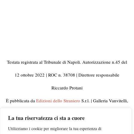
Testata registrata al Tribunale di Napoli. Autorizzazione n.45 del
12 ottobre 2022
| ROC n. 38708 | Direttore responsabile
Riccardo Protani
È pubblicata da
Edizioni dello Straniero
S.r.l. | Galleria Vanvitelli,
33 80129 Napoli | C.F. e Partita IVA 10092441210
La tua riservatezza ci sta a cuore
© 2023 Tutti i diritti riservati | Per informazioni, rettifiche,
Utilizziamo i cookie per migliorare la tua esperienza di