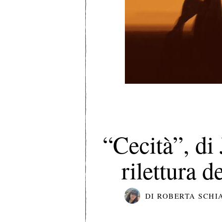
“Cecità”, d
rilettura d
DI
ROBERTA SCHI