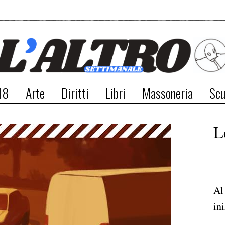
18
Arte
Diritti
Libri
Massoneria
Scu
L
Al
ini