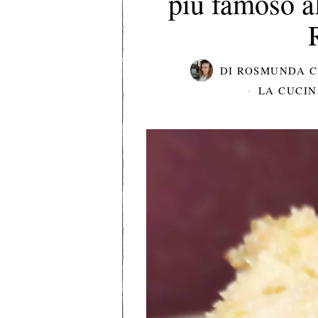
più famoso a
DI
ROSMUNDA C
LA CUCI