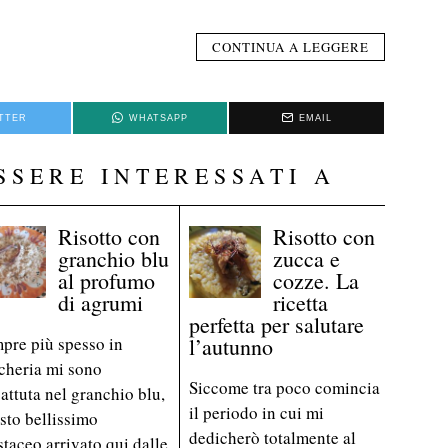
CONTINUA A LEGGERE
TTER
WHATSAPP
EMAIL
SSERE INTERESSATI A
Risotto con
Risotto con
granchio blu
zucca e
al profumo
cozze. La
di agrumi
ricetta
perfetta per salutare
pre più spesso in
l’autunno
cheria mi sono
Siccome tra poco comincia
attuta nel granchio blu,
il periodo in cui mi
sto bellissimo
dedicherò totalmente al
staceo arrivato qui dalle