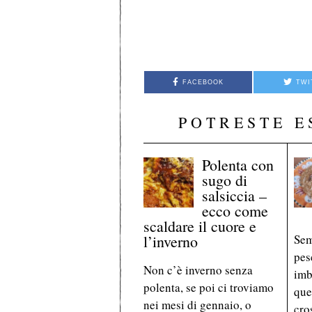
FACEBOOK
TWI
POTRESTE E
Polenta con
sugo di
salsiccia –
ecco come
scaldare il cuore e
l’inverno
Sem
pes
Non c’è inverno senza
imb
polenta, se poi ci troviamo
que
nei mesi di gennaio, o
cro