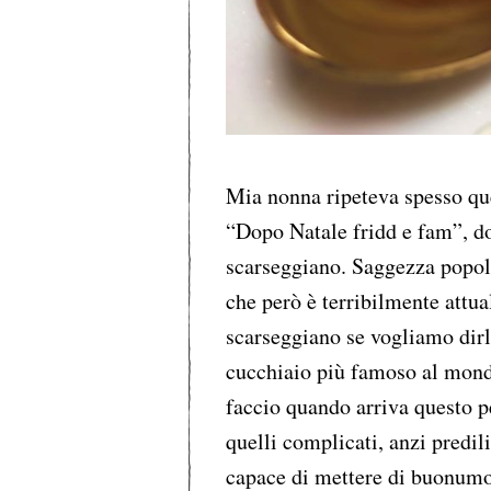
Mia nonna ripeteva spesso que
“Dopo Natale fridd e fam”, dop
scarseggiano. Saggezza popola
che però è terribilmente attual
scarseggiano se vogliamo dirl
cucchiaio più famoso al mond
faccio quando arriva questo 
quelli complicati, anzi predil
capace di mettere di buonum