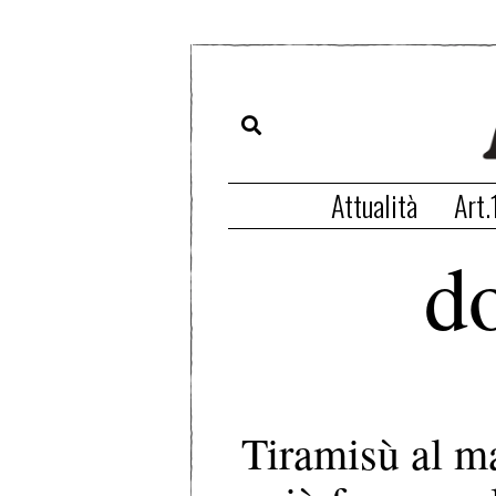
Attualità
Art.
do
Tiramisù al ma