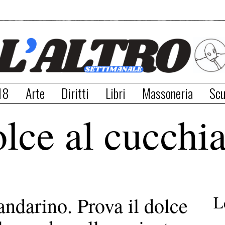
18
Arte
Diritti
Libri
Massoneria
Scu
lce al cucchi
L
ndarino. Prova il dolce