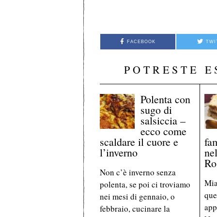
FACEBOOK
TWI
POTRESTE E
Polenta con
sugo di
salsiccia –
ecco come
scaldare il cuore e
fa
l’inverno
nel
Ro
Non c’è inverno senza
Mia
polenta, se poi ci troviamo
que
nei mesi di gennaio, o
app
febbraio, cucinare la