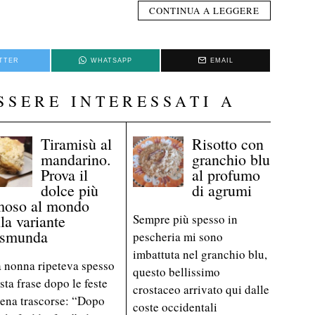
CONTINUA A LEGGERE
TTER
WHATSAPP
EMAIL
SSERE INTERESSATI A
Tiramisù al
Risotto con
mandarino.
granchio blu
Prova il
al profumo
dolce più
di agrumi
moso al mondo
la variante
Sempre più spesso in
smunda
pescheria mi sono
imbattuta nel granchio blu,
 nonna ripeteva spesso
questo bellissimo
sta frase dopo le feste
crostaceo arrivato qui dalle
ena trascorse: “Dopo
coste occidentali