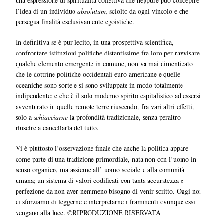
una espressione di spiritualità collettiva che neppure può concepire
l’idea di un individuo
absolutum,
sciolto da ogni vincolo e che
persegua finalità esclusivamente egoistiche.
In definitiva se è pur lecito, in una prospettiva scientifica,
confrontare istituzioni politiche distantissime fra loro per ravvisare
qualche elemento emergente in comune, non va mai dimenticato
che le dottrine politiche occidentali euro-americane e quelle
oceaniche sono sorte e si sono sviluppate in modo totalmente
indipendente; e che è il solo moderno spirito capitalistico ad essersi
avventurato in quelle remote terre riuscendo, fra vari altri effetti,
solo a
schiacciarne
la profondità tradizionale, senza peraltro
riuscire a cancellarla del tutto.
Vi è piuttosto l’osservazione finale che anche la politica appare
come parte di una tradizione primordiale, nata non con l’uomo in
senso organico, ma assieme all’ uomo sociale e alla comunità
umana; un sistema di valori codificati con tanta accuratezza e
perfezione da non aver nemmeno bisogno di venir scritto. Oggi noi
ci sforziamo di leggerne e interpretarne i frammenti ovunque essi
vengano alla luce. ©RIPRODUZIONE RISERVATA