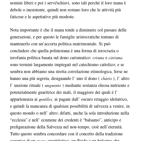
uomini liberi e poi i servi/schiavi, sono tali perché il loro mana è
debole o inesistente, quindi non restano loro che le attività più
faticose e le aspettative più modeste.
Nota importante è che il mana tende a diminuire col passare delle
generazioni, e per questo le famiglie aristocratiche tentano di
mantenerlo con un’accorta politica matrimoniale. Si può
concludere che quella polinesiana è una forma di ierocrazia o
ierofania politica basata sul dono carismatico:
crisma
e
càrisma
sono termini largamente impiegati nel catechismo cattolico; e se
sembra non abbiamo una stretta correlazione etimologica, forse ne
hanno una più segreta, designando l’ uno il dono (
chàris
), l’ altro
l’ unzione rituale (
unguento
) mediante sostanza oleosa nutriente e
potenzialmente guaritrice dei mali, il maggiore dei quali è l’
appartenenza ai
gentiles,
ai pagani dall’ oscuro retaggio idolatrico,
e quindi la mancanza di qualsiasi possibilità di salvezza a venire, in
questo mondo o nell’ altro; difatti, anche la sola introduzione nella
“ecclesia” e nell’ ecumene dei credenti è “balsamo”, anticipo e
prefigurazione della Salvezza nel non-tempo, cioè nell’eternità.
Tutto questo sembra concordare con il concetto della tradizione
oceanica di un
mana
quantitativo, un fluido e un balsamo che