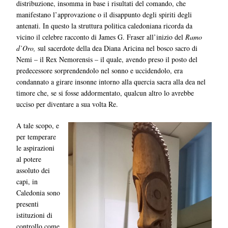
distribuzione, insomma in base i risultati del comando, che
manifestano l’approvazione o il disappunto degli spiriti degli
antenati. In questo la struttura politica caledoniana ricorda da
vicino il celebre racconto di James G. Fraser all’inizio del
Ramo
d’Oro,
sul sacerdote della dea Diana Aricina nel bosco sacro di
Nemi – il Rex Nemorensis – il quale, avendo preso il posto del
predecessore sorprendendolo nel sonno e uccidendolo, era
condannato a girare insonne intorno alla quercia sacra alla dea nel
timore che, se si fosse addormentato, qualcun altro lo avrebbe
ucciso per diventare a sua volta Re.
A tale scopo, e
per temperare
le aspirazioni
al potere
assoluto dei
capi, in
Caledonia sono
presenti
istituzioni di
controllo come