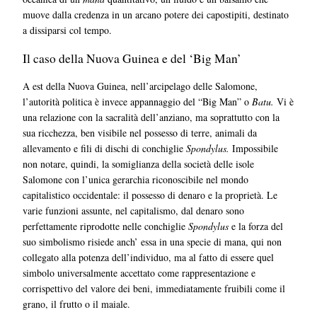
muove dalla credenza in un arcano potere dei capostipiti, destinato
a dissiparsi col tempo.
Il caso della Nuova Guinea e del ‘Big Man’
A est della Nuova Guinea, nell’arcipelago delle Salomone,
l’autorità politica è invece appannaggio del “Big Man” o
Batu.
Vi è
una relazione con la sacralità dell’anziano, ma soprattutto con la
sua ricchezza, ben visibile nel possesso di terre, animali da
allevamento e fili di dischi di conchiglie
Spondylus
.
Impossibile
non notare, quindi, la somiglianza della società delle isole
Salomone con l’unica gerarchia riconoscibile nel mondo
capitalistico occidentale: il possesso di denaro e la proprietà. Le
varie funzioni assunte, nel capitalismo, dal denaro sono
perfettamente riprodotte nelle conchiglie
Spondylus
e la forza del
suo simbolismo risiede anch’ essa in una specie di mana, qui non
collegato alla potenza dell’individuo, ma al fatto di essere quel
simbolo universalmente accettato come rappresentazione e
corrispettivo del valore dei beni, immediatamente fruibili come il
grano, il frutto o il maiale.