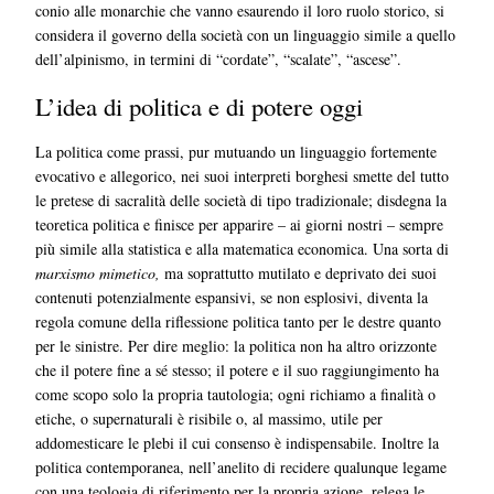
conio alle monarchie che vanno esaurendo il loro ruolo storico, si
considera il governo della società con un linguaggio simile a quello
dell’alpinismo, in termini di “cordate”, “scalate”, “ascese”.
L’idea di politica e di potere oggi
La politica come prassi, pur mutuando un linguaggio fortemente
evocativo e allegorico, nei suoi interpreti borghesi smette del tutto
le pretese di sacralità delle società di tipo tradizionale; disdegna la
teoretica politica e finisce per apparire – ai giorni nostri – sempre
più simile alla statistica e alla matematica economica. Una sorta di
marxismo mimetico,
ma soprattutto mutilato e deprivato dei suoi
contenuti potenzialmente espansivi, se non esplosivi, diventa la
regola comune della riflessione politica tanto per le destre quanto
per le sinistre. Per dire meglio: la politica non ha altro orizzonte
che il potere fine a sé stesso; il potere e il suo raggiungimento ha
come scopo solo la propria tautologia; ogni richiamo a finalità o
etiche, o supernaturali è risibile o, al massimo, utile per
addomesticare le plebi il cui consenso è indispensabile. Inoltre la
politica contemporanea, nell’anelito di recidere qualunque legame
con una teologia di riferimento per la propria azione, relega le