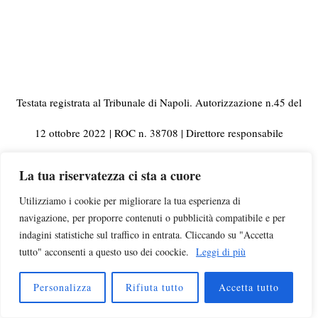
Testata registrata al Tribunale di Napoli. Autorizzazione n.45 del
12 ottobre 2022
| ROC n. 38708 | Direttore responsabile
Riccardo Protani
La tua riservatezza ci sta a cuore
È pubblicata da
Edizioni dello Straniero
S.r.l. | Galleria Vanvitelli,
Utilizziamo i cookie per migliorare la tua esperienza di
navigazione, per proporre contenuti o pubblicità compatibile e per
33 80129 Napoli | C.F. e Partita IVA 10092441210
indagini statistiche sul traffico in entrata. Cliccando su "Accetta
tutto" acconsenti a questo uso dei coockie.
Leggi di più
© 2023 Tutti i diritti riservati | Per informazioni, rettifiche,
segnalazioni e pubblicità visitate la pagina
Contatti
Personalizza
Rifiuta tutto
Accetta tutto
Campagna di ascolto
insegnanti |
Chi siamo
|
Privacy
|