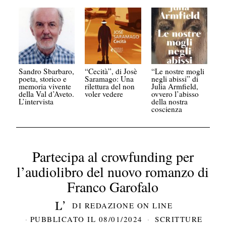
Sandro Sbarbaro,
“Cecità”, di Josè
“Le nostre mogli
poeta, storico e
Saramago: Una
negli abissi” di
memoria vivente
rilettura del non
Julia Armfield,
della Val d’Aveto.
voler vedere
ovvero l’abisso
L’intervista
della nostra
coscienza
Partecipa al crowfunding per
l’audiolibro del nuovo romanzo di
Franco Garofalo
DI
REDAZIONE ON LINE
PUBBLICATO IL
08/01/2024
SCRITTURE