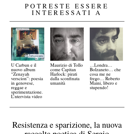
POTRESTE ESSERE
INTERESSATI A
U Carbun e il
Maurizio di Tollo
…Londra…
nuovo album
come Capitan
Bolzaneto… che
“Zenayah
Harlock: pirati
cosa me ne
verscion”: poesia
dalla sconfinata
frego… Roberto
in genovese,
umanità
Maini, libero e
reggae e
stupendo!
sperimentazione.
L’ntervista video
Resistenza e sparizione, la nuova
raccolta poetica di Sergio