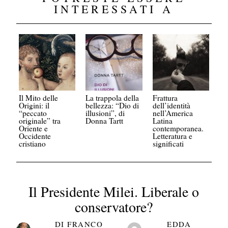
INTERESSATI A
Il Mito delle
La trappola della
Frattura
Origini: il
bellezza: “Dio di
dell’identità
“peccato
illusioni”, di
nell’America
originale” tra
Donna Tartt
Latina
Oriente e
contemporanea.
Occidente
Letteratura e
cristiano
significati
Il Presidente Milei. Liberale o
conservatore?
DI
FRANCO
EDDA