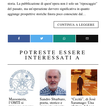
storia. La pubblicazione di quest’opera non è solo un “ripescaggio”
del passato, ma un’operazione davvero significativa in quanto
aggiunge prospettive storiche finora poco conosciute dal…
CONTINUA A LEGGERE
POTRESTE ESSERE
INTERESSATI A
Massoneria,
Sandro Sbarbaro,
“Cecità”, di Josè
l’OMTI si
poeta, storico e
Saramago: Una
impegna per una
memoria vivente
rilettura del non