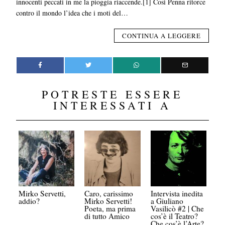
innocenti peccati in me la pioggia riaccende.[1] Così Penna ritorce
contro il mondo l’idea che i moti del…
CONTINUA A LEGGERE
POTRESTE ESSERE
INTERESSATI A
Mirko Servetti,
Caro, carissimo
Intervista inedita
addio?
Mirko Servetti!
a Giuliano
Poeta, ma prima
Vasilicò #2 | Che
di tutto Amico
cos’è il Teatro?
Che cos’è l’Arte?