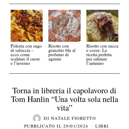
Polenta con sugo
Risotto con
Risotto con zucca
di salsiccia –
granchio blu al
e cozze. La
ecco come
profumo di
ricetta perfetta
scaldare il cuore
agrumi
per salutare
e l’inverno
l’autunno
Torna in libreria il capolavoro di
Tom Hanlin “Una volta sola nella
vita”
DI
NATALE FIORETTO
PUBBLICATO IL
29/01/2024
LIBRI