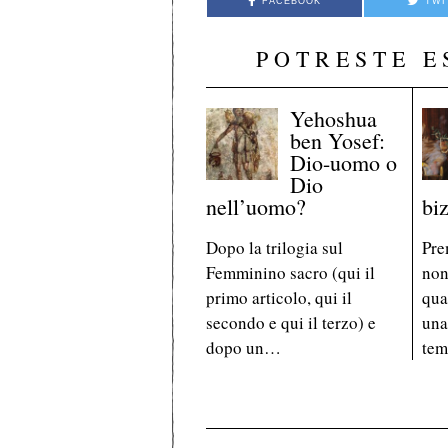
FACEBOOK
TWI
POTRESTE E
Yehoshua
ben Yosef:
Dio-uomo o
Dio
nell’uomo?
bi
Dopo la trilogia sul
Pre
Femminino sacro (qui il
non
primo articolo, qui il
qua
secondo e qui il terzo) e
una
dopo un…
tem