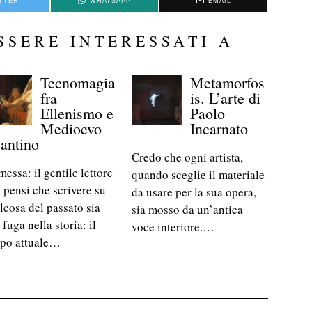
TTER
WHATSAPP
EMAIL
SSERE INTERESSATI A
Tecnomagia
Metamorfos
fra
is. L’arte di
Ellenismo e
Paolo
Medioevo
Incarnato
zantino
Credo che ogni artista,
messa: il gentile lettore
quando sceglie il materiale
 pensi che scrivere su
da usare per la sua opera,
lcosa del passato sia
sia mosso da un’antica
 fuga nella storia: il
voce interiore.…
po attuale…