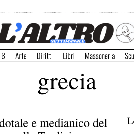
18
Arte
Diritti
Libri
Massoneria
Scu
grecia
L
rdotale e medianico del