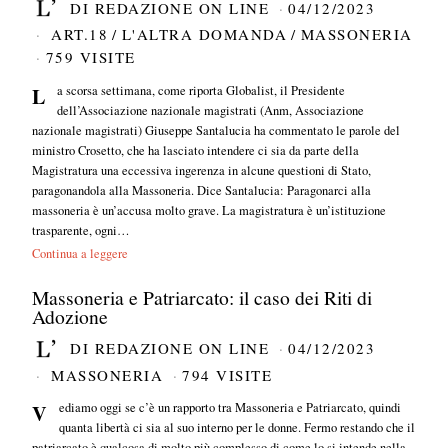
DI
REDAZIONE ON LINE
04/12/2023
ART.18
/
L'ALTRA DOMANDA
/
MASSONERIA
759 VISITE
La scorsa settimana, come riporta Globalist, il Presidente
dell’Associazione nazionale magistrati (Anm, Associazione
nazionale magistrati) Giuseppe Santalucia ha commentato le parole del
ministro Crosetto, che ha lasciato intendere ci sia da parte della
Magistratura una eccessiva ingerenza in alcune questioni di Stato,
paragonandola alla Massoneria. Dice Santalucia: Paragonarci alla
massoneria è un’accusa molto grave. La magistratura è un’istituzione
trasparente, ogni…
Continua a leggere
Massoneria e Patriarcato: il caso dei Riti di
Adozione
DI
REDAZIONE ON LINE
04/12/2023
MASSONERIA
794 VISITE
Vediamo oggi se c’è un rapporto tra Massoneria e Patriarcato, quindi
quanta libertà ci sia al suo interno per le donne. Fermo restando che il
patriarcato è qualcosa di molto più complesso di come lo si intende nella