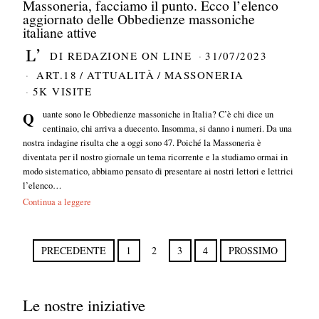
Massoneria, facciamo il punto. Ecco l’elenco
aggiornato delle Obbedienze massoniche
italiane attive
DI
REDAZIONE ON LINE
31/07/2023
ART.18
/
ATTUALITÀ
/
MASSONERIA
5K VISITE
Quante sono le Obbedienze massoniche in Italia? C’è chi dice un
centinaio, chi arriva a duecento. Insomma, si danno i numeri. Da una
nostra indagine risulta che a oggi sono 47. Poiché la Massoneria è
diventata per il nostro giornale un tema ricorrente e la studiamo ormai in
modo sistematico, abbiamo pensato di presentare ai nostri lettori e lettrici
l’elenco…
Continua a leggere
PRECEDENTE
1
2
3
4
PROSSIMO
Le nostre iniziative