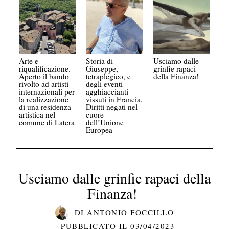
Arte e
Storia di
Usciamo dalle
riqualificazione.
Giuseppe,
grinfie rapaci
Aperto il bando
tetraplegico, e
della Finanza!
rivolto ad artisti
degli eventi
internazionali per
agghiaccianti
la realizzazione
vissuti in Francia.
di una residenza
Diritti negati nel
artistica nel
cuore
comune di Latera
dell’Unione
Europea
Usciamo dalle grinfie rapaci della
Finanza!
DI
ANTONIO FOCCILLO
PUBBLICATO IL
03/04/2023