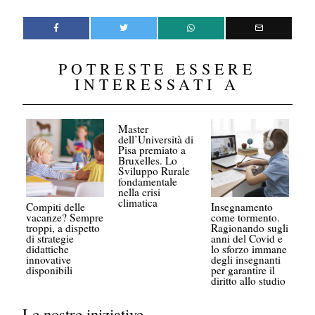
POTRESTE ESSERE
INTERESSATI A
Master
dell’Università di
Pisa premiato a
Bruxelles. Lo
Sviluppo Rurale
fondamentale
nella crisi
climatica
Compiti delle
Insegnamento
vacanze? Sempre
come tormento.
troppi, a dispetto
Ragionando sugli
di strategie
anni del Covid e
didattiche
lo sforzo immane
innovative
degli insegnanti
disponibili
per garantire il
diritto allo studio
Le nostre iniziative