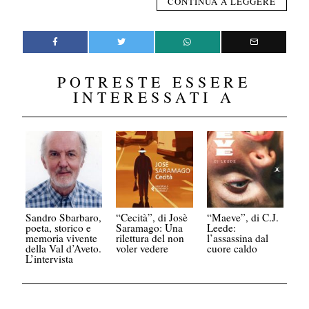
CONTINUA A LEGGERE
POTRESTE ESSERE
INTERESSATI A
Sandro Sbarbaro,
“Cecità”, di Josè
“Maeve”, di C.J.
poeta, storico e
Saramago: Una
Leede:
memoria vivente
rilettura del non
l’assassina dal
della Val d’Aveto.
voler vedere
cuore caldo
L’intervista