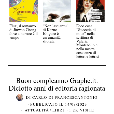
Flux, il romanzo
“Non lasciarmi”
Ecco cosa…
di Jinwoo Chong
di Kazuo
“Succede di
dove a narrare è il
Ishiguro è
notte” nella
tempo
un’umanità
scrittura di
sfiorata
Valeria
Montebello e
nella nostra
coscienza di
lettori e lettrici
Buon compleanno Graphe.it.
Diciotto anni di editoria ragionata
DI
CARLO DI FRANCESCANTONIO
PUBBLICATO IL
14/08/2023
ATTUALITÀ
/
LIBRI
1.2K VISITE