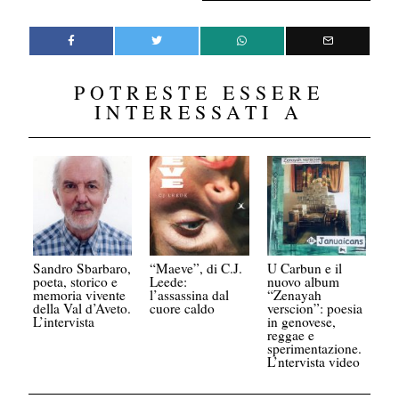
POTRESTE ESSERE
INTERESSATI A
Sandro Sbarbaro,
“Maeve”, di C.J.
U Carbun e il
poeta, storico e
Leede:
nuovo album
memoria vivente
l’assassina dal
“Zenayah
della Val d’Aveto.
cuore caldo
verscion”: poesia
L’intervista
in genovese,
reggae e
sperimentazione.
L’ntervista video