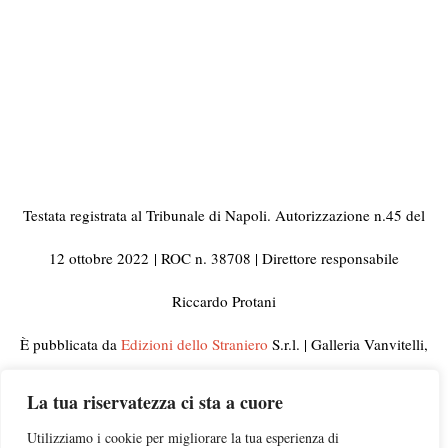
Testata registrata al Tribunale di Napoli. Autorizzazione n.45 del
12 ottobre 2022
| ROC n. 38708 | Direttore responsabile
Riccardo Protani
È pubblicata da
Edizioni dello Straniero
S.r.l. | Galleria Vanvitelli,
33 80129 Napoli | C.F. e Partita IVA 10092441210
La tua riservatezza ci sta a cuore
© 2023 Tutti i diritti riservati | Per informazioni, rettifiche,
Utilizziamo i cookie per migliorare la tua esperienza di