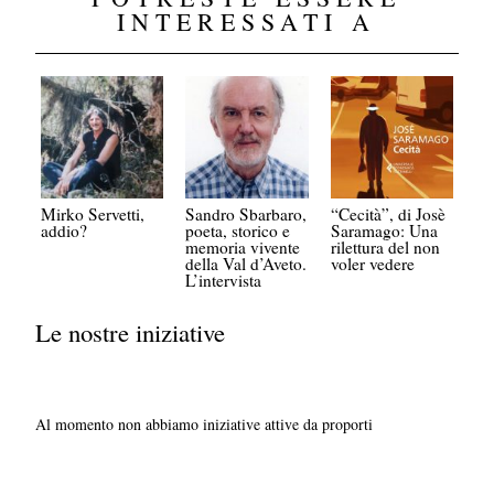
INTERESSATI A
Mirko Servetti,
Sandro Sbarbaro,
“Cecità”, di Josè
addio?
poeta, storico e
Saramago: Una
memoria vivente
rilettura del non
della Val d’Aveto.
voler vedere
L’intervista
Le nostre iniziative
Al momento non abbiamo iniziative attive da proporti