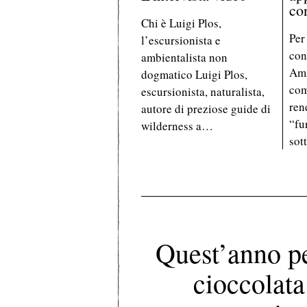
co
Chi è Luigi Plos,
Per
l’escursionista e
con
ambientalista non
Amm
dogmatico Luigi Plos,
com
escursionista, naturalista,
ren
autore di preziose guide di
“fu
wilderness a…
sot
Quest’anno pe
cioccolata.