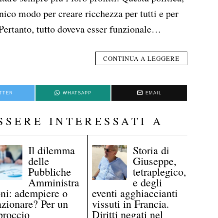
unico modo per creare ricchezza per tutti e per
 Pertanto, tutto doveva esser funzionale…
CONTINUA A LEGGERE
TTER
WHATSAPP
EMAIL
SSERE INTERESSATI A
Il dilemma
Storia di
delle
Giuseppe,
Pubbliche
tetraplegico,
Amministra
e degli
oni: adempiere o
eventi agghiaccianti
nzionare? Per un
vissuti in Francia.
proccio
Diritti negati nel