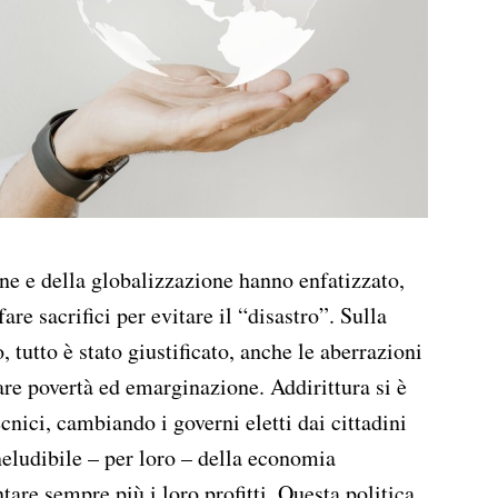
one e della globalizzazione hanno enfatizzato,
fare sacrifici per evitare il “disastro”. Sulla
tutto è stato giustificato, anche le aberrazioni
are povertà ed emarginazione. Addirittura si è
cnici, cambiando i governi eletti dai cittadini
neludibile – per loro – della economia
are sempre più i loro profitti. Questa politica,