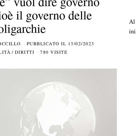
e” vuol dire governo
ioè il governo delle
Al
oligarchie
ini
OCCILLO
PUBBLICATO IL
13/02/2023
LITÀ
/
DIRITTI
780 VISITE