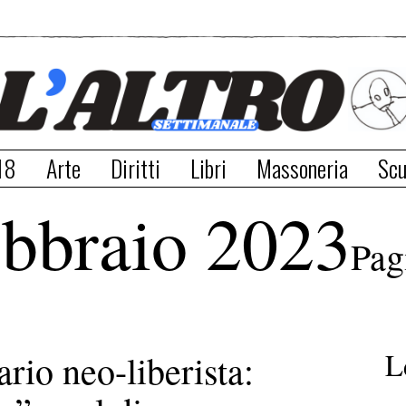
18
Arte
Diritti
Libri
Massoneria
Scu
bbraio 2023
Pag
L
rio neo-liberista: