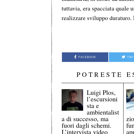
tuttavia, era spacciata quale 
realizzare sviluppo duraturo.
FACEBOOK
TWI
POTRESTE E
Luigi Plos,
l’escursioni
sta e
ambientalist
a di successo, ma
zi
fuori dagli schemi.
fu
L’intervista video
ap