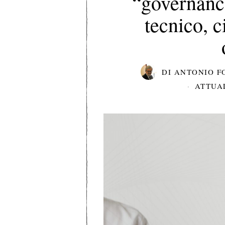
“governanc
tecnico, c
DI
ANTONIO F
ATTUA